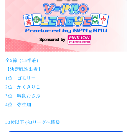
全5節（15半荘）
【決定戦進出者】
1位 ゴモリー
2位 かくきりこ
3位 鳴鼠おさぶ
4位 弥生翔
33位以下がBリーグへ降級