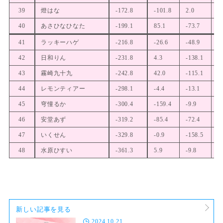
39
燈はな
-172.8
-101.8
2.0
-
40
あさひなひなた
-199.1
85.1
-73.7
-
41
ラッキーハゲ
-216.8
-26.6
-48.9
3
42
日和りん
-231.8
4.3
-138.1
-
43
霧崎九十九
-242.8
42.0
-115.1
-
44
レモンティアー
-298.1
-4.4
-13.1
-
45
穹憧るか
-300.4
-159.4
-9.9
4
46
安堂あず
-319.2
-85.4
-72.4
-
47
いくせん
-329.8
-0.9
-158.5
5
48
水原ひすい
-361.3
5.9
-9.8
-
新しい記事を見る
2024.10.21