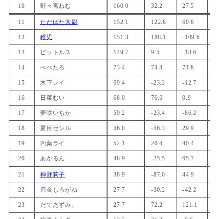
10
野々宮ねむ
160.0
32.2
27.5
-
11
ただばた大尉
152.1
122.8
60.6
2
12
稚児
151.3
188.1
-109.6
3
13
ピットルス
149.7
9.5
-18.6
-
14
ぺぺたろ
73.4
74.3
71.8
-
15
木下レイ
69.4
-23.2
-12.7
5
16
日菜むい
68.0
76.6
0.9
3
17
夢咲いちか
59.2
-23.4
-86.2
5
18
夏目セシル
56.0
-56.3
29.9
9
19
四葉ライ
52.1
20.4
40.4
9
20
あかるん
48.9
-25.5
65.7
-
21
神野莉子
38.9
-87.0
44.9
-
22
刃金しろがね
27.7
-30.2
-42.2
4
23
だてあずみ。
27.7
72.2
121.1
-