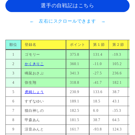
選手の自戦記はこちら
← 左右にスクロールできます →
順位
登録名
ポイント
第１節
第２節
1
ゴモリー
375.8
131.4
-19.3
9
2
かくきりこ
360.1
-11.0
105.2
9
3
鳴鼠おさぶ
341.3
-27.5
236.6
4
4
弥生翔
318.8
-41.7
182.1
1
5
虎純しょう
230.9
133.6
38.7
1
6
すずなゆい
189.1
18.5
43.1
-
7
猫白神しの
182.5
6.0
-35.3
1
8
甲森あん
181.5
38.7
64.5
3
9
涼音みんと
161.7
-93.8
124.3
7