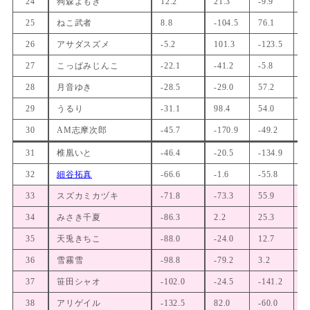
24
狗森よもぎ
12.2
21.3
-9.9
7
25
ねこ武者
8.8
-104.5
76.1
2
26
アサダスズメ
-5.2
101.3
-123.5
3
27
こっぱみじんこ
-22.1
-41.2
-5.8
-
28
月音ゆき
-28.5
-29.0
57.2
-
29
うるり
-31.1
98.4
54.0
-
30
AM志摩次郎
-45.7
-170.9
-49.2
-
31
椎凰いと
-46.4
-20.5
-134.9
1
32
細谷拓真
-66.6
-1.6
-55.8
-
33
スズカミカヅキ
-71.8
-73.3
55.9
-
34
みさき千夏
-86.3
2.2
25.3
-
35
天兎きちこ
-88.0
-24.0
12.7
2
36
雪霧雪
-98.8
-79.2
3.2
7
37
笹田シャオ
-102.0
-24.5
-141.2
3
38
アリゲイル
-132.5
82.0
-60.0
-