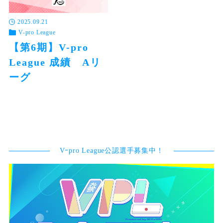
2025.09.21
V-pro League
【第6期】V-pro
League 成績 Aリ
ーグ
Aリーグ Bリーグ 全5節（15半
荘）上位4名が決定戦へ進出33
位以下がBリーグへ降級 ← 左
右にス…
Vｰpro League公認選手募集中！