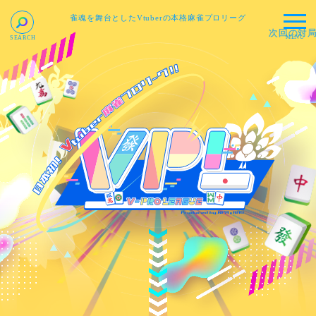
雀魂を舞台としたVtuberの本格麻雀プロリーグ
次回の対局：
2026年