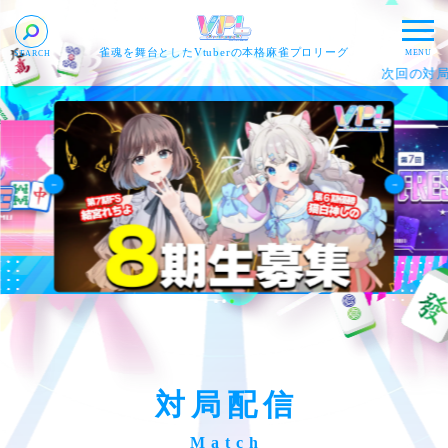
雀魂を舞台としたVtuberの本格麻雀プロリーグ
次回の対局：
20
対局配信