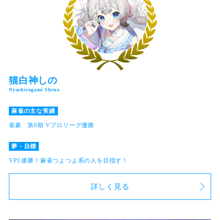
猫白神しの
麻雀の主な実績
雀豪 第6期 Vプロリーグ優勝
夢・目標
VPL優勝！麻雀つよつよ系の人を目指す！
詳しく見る