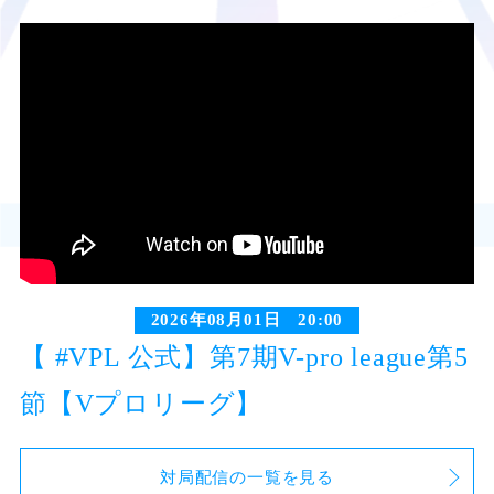
2026年08月01日 20:00
【 #VPL 公式】第7期V-pro league第5
節【Vプロリーグ】
対局配信の一覧を見る