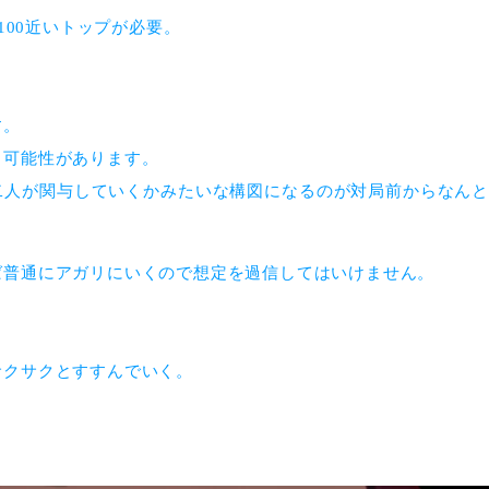
100近いトップが必要。
す。
る可能性があります。
二人が関与していくかみたいな構図になるのが対局前からなん
ば普通にアガリにいくので想定を過信してはいけません。
サクサクとすすんでいく。