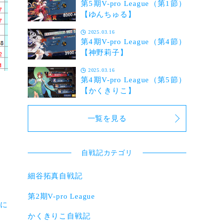
第5期V-pro League（第1節）
【ゆんちゅる】
2025.03.16
第4期V-pro League（第4節）
【神野莉子】
2025.03.16
第4期V-pro League（第5節）
【かくきりこ】
一覧を見る
自戦記カテゴリ
細谷拓真自戦記
第2期V-pro League
留に
かくきりこ自戦記