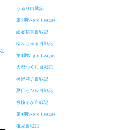
うるり自戦記
第5期V-pro League
細谷拓真自戦記
ゆんちゅる自戦記
とな
第3期V-pro League
大都つくし自戦記
神野莉子自戦記
夏目セシル自戦記
穹憧るか自戦記
第4期V-pro League
稚児自戦記