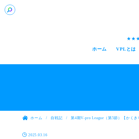
ホーム
VPLとは
ホーム
自戦記
第4期V-pro League（第5節）【かく
2025.03.16