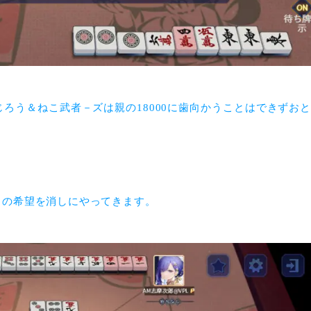
ろう＆ねこ武者－ズは親の18000に歯向かうことはできずお
この希望を消しにやってきます。