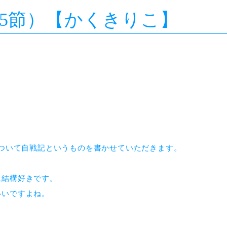
ue（第5節）【かくきりこ】
について自戦記というものを書かせていただきます。
は結構好きです。
いいですよね。