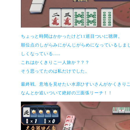
ちょっと時間はかかったけど11巡目ついに聴牌。
順位点のしがらみにがんじがらめになっているしまじ
しくなっている…..
これはかくきりこ一人旅か？？？
そう思ってたのは私だけでした。
最終戦、意地を見せたい水原ひすいさんがかくきり
なんとか追いついて絶好の三面張リーチ！！