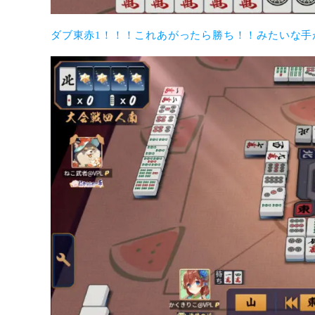
ダブ東赤1！！！これあがったら勝ち！！みたいな手