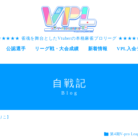
雀魂を舞台としたVtuberの本格麻雀プロリーグ
公認選手
リーグ戦・大会成績
新着情報
VPL入
自戦記
きりこ】
第4期V-pro Lea