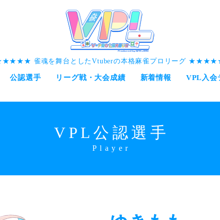
雀魂を舞台としたVtuberの本格麻雀プロリーグ
公認選手
リーグ戦・大会成績
新着情報
VPL入
VPL公認選手