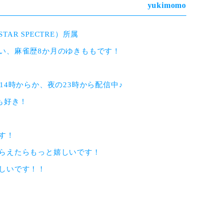
R SPECTRE）所属

い、麻雀歴8か月のゆきももです！

4時からか、夜の23時から配信中♪

好き！

！

らえたらもっと嬉しいです！

しいです！！
