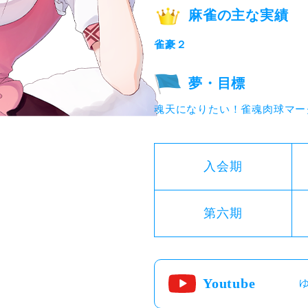
麻雀の主な実績
雀豪２
夢・目標
魂天になりたい！雀魂肉球マー
入会期
第六期
Youtube