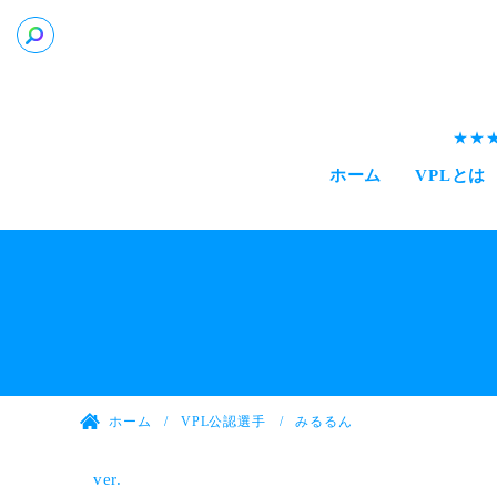
ホーム
VPLとは
ホーム
VPL公認選手
みるるん