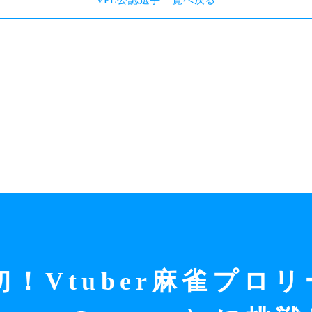
VPL公認選手一覧へ戻る
初！
Vtuber麻雀プロリ