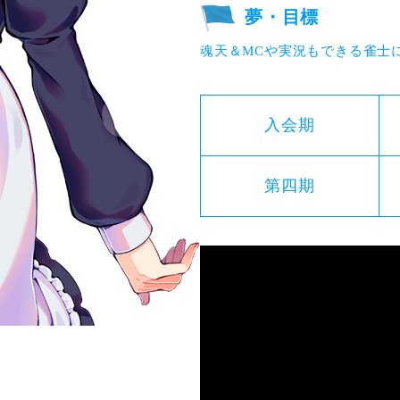
夢・目標
魂天＆MCや実況もできる雀士
入会期
第四期