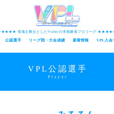
雀魂を舞台としたVtuberの本格麻雀プロリーグ
公認選手
リーグ戦・大会成績
新着情報
VPL入
VPL公認選手