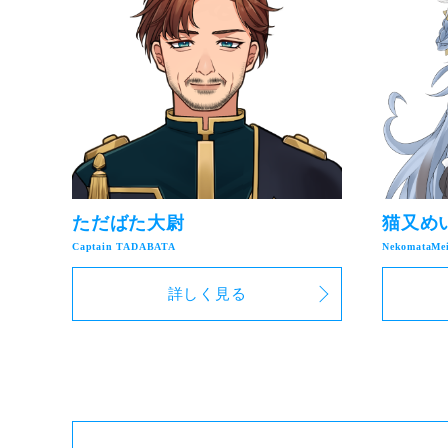
ただばた大尉
猫又め
詳しく見る