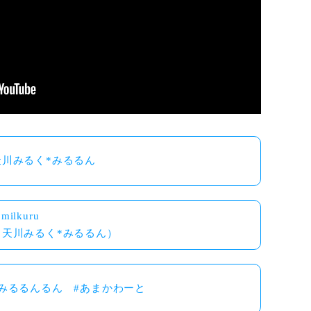
天川みるく*みるるん
milkuru
（天川みるく*みるるん）
#みるるんるん #あまかわーと