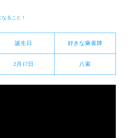
になること！
誕生日
好きな麻雀牌
2月17日
八索