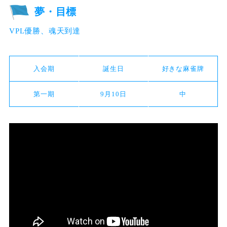
夢・目標
VPL優勝、魂天到達
入会期
誕生日
好きな麻雀牌
第一期
9月10日
中