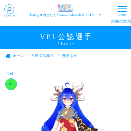
雀魂を舞台としたVtuberの本格麻雀プロリーグ
次回の対局：
VPL公認選手
ホーム
VPL公認選手
穹憧るか