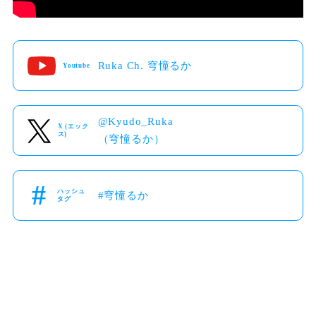
Ruka Ch. 穹憧るか
Youtube
Kyudo_Ruka
X (エック
ス)
（穹憧るか）
ハッシュ
#穹憧るか
タグ